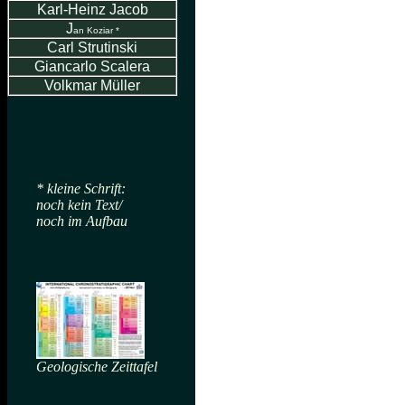
Karl-Heinz Jacob
J
an Koziar *
Carl Strutinski
Giancarlo Scalera
Volkmar Müller
* kleine Schrift:
noch kein Text/
noch im Aufbau
Geologische Zeittafel