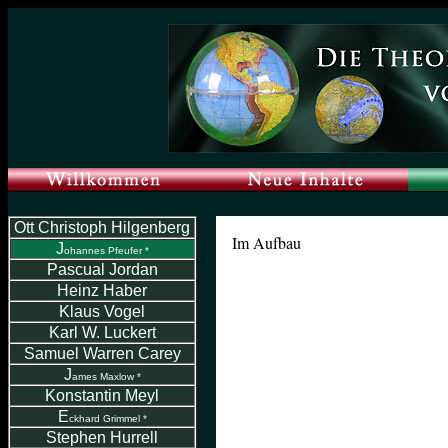
Ott Christoph Hilgenberg
Im Aufbau
J
ohannes Pfeufer *
Pascual Jordan
Heinz Haber
Klaus Vogel
Karl W. Luckert
Samuel Warren Carey
J
ames Maxlow *
Konstantin Meyl
E
ckhard Grimmel *
Stephen Hurrell